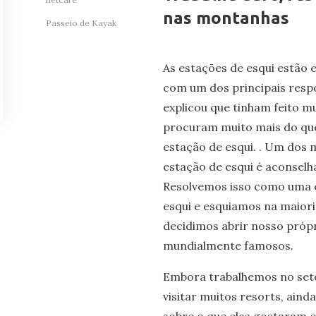
nas montanhas
Passeio de Kayak
As estações de esqui estão 
com um dos principais respo
explicou que tinham feito m
procuram muito mais do que
estação de esqui. . Um dos
estação de esqui é aconselha
Resolvemos isso como uma 
esqui e esquiamos na maiori
decidimos abrir nosso própr
mundialmente famosos.
Embora trabalhemos no seto
visitar muitos resorts, ain
sobre o que elas gostaram