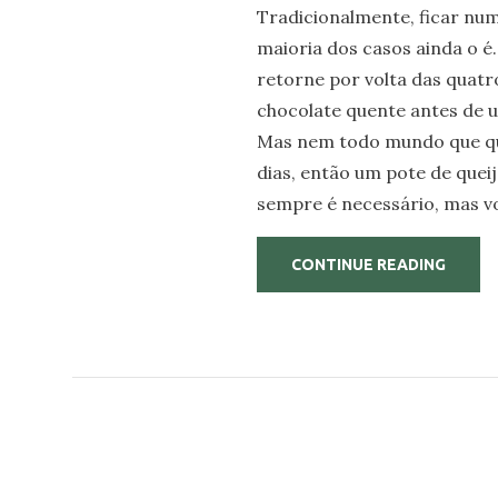
Tradicionalmente, ficar num
maioria dos casos ainda o 
retorne por volta das quatr
chocolate quente antes de u
Mas nem todo mundo que qu
dias, então um pote de que
sempre é necessário, mas vo
“COM
CONTINUE READING
TIRAR
O
MÁXI
PROVE
DO
SEU
ANFIT
DE
CABIN