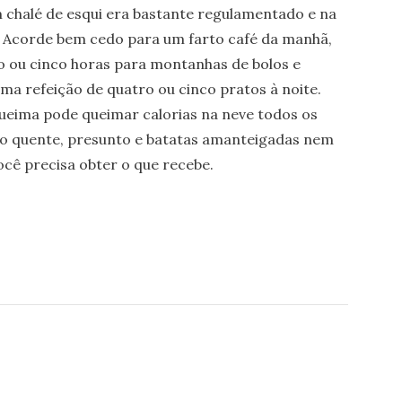
 chalé de esqui era bastante regulamentado e na
é. Acorde bem cedo para um farto café da manhã,
o ou cinco horas para montanhas de bolos e
ma refeição de quatro ou cinco pratos à noite.
eima pode queimar calorias na neve todos os
ijo quente, presunto e batatas amanteigadas nem
cê precisa obter o que recebe.
O
MO
ITO
RIÃO
E”