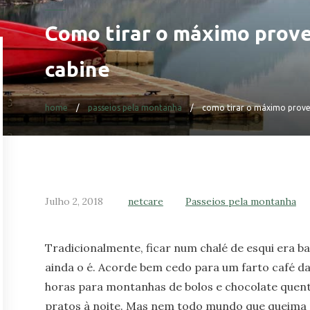
Como tirar o máximo provei
cabine
home
passeios pela montanha
como tirar o máximo provei
Julho 2, 2018
netcare
Passeios pela montanha
Tradicionalmente, ficar num chalé de esqui era 
ainda o é. Acorde bem cedo para um farto café da
horas para montanhas de bolos e chocolate quent
pratos à noite. Mas nem todo mundo que queima p