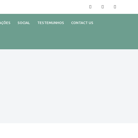
Facebook
Instagram
YouTube
AÇÕES
SOCIAL
TESTEMUNHOS
CONTACT US