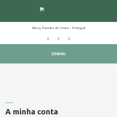
Skip
to
content
Meca, Paredes de Coura – Portugal
Facebook
Instagram
YouTube
MENU
A minha conta