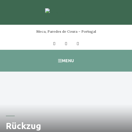
Skip
to
content
Meca, Paredes de Coura – Portugal
Facebook
Instagram
YouTube
MENU
Rückzug