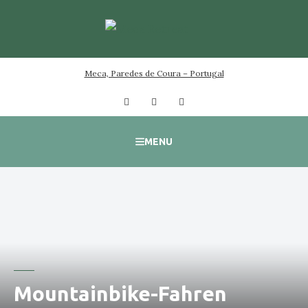
Skip
to
content
Meca, Paredes de Coura – Portugal
Facebook
Instagram
YouTube
MENU
Mountainbike-Fahren